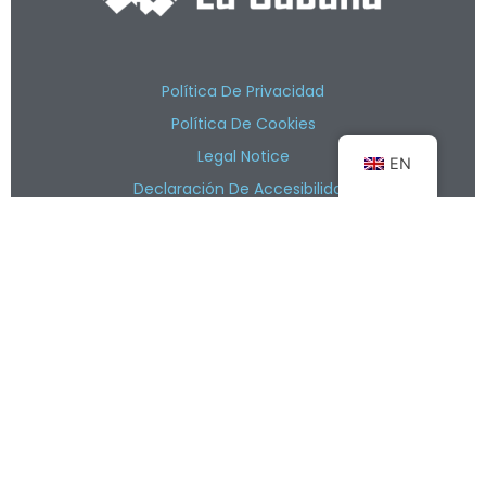
Política De Privacidad
Política De Cookies
Legal Notice
EN
Declaración De Accesibilidad
Barrio La Molina S/N Camaleño / Cantabria
Alberguelacabana@gmail.com
+34 611 096 580
Booking Now
Copyright © 2024 Albergue La Cabaña.