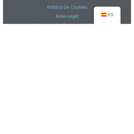
Política De Cookies
ES
Aviso Legal
Declaración De Accesibilidad
Barrio La Molina S/N Camaleño / Cantabria
Alberguelacabana@gmail.com
+34 611 096 580
Reserva Ahora
Copyright © 2024 Albergue La Cabaña.